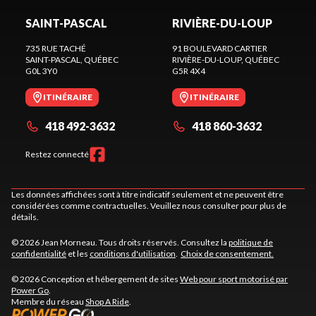
SAINT-PASCAL
RIVIÈRE-DU-LOUP
735 RUE TACHÉ
91 BOULEVARD CARTIER
SAINT-PASCAL
, QUÉBEC
RIVIÈRE-DU-LOUP
, QUÉBEC
G0L 3Y0
G5R 4X4
ITINÉRAIRE
ITINÉRAIRE
418 492-3632
418 860-3632
Restez connecté
Les données affichées sont à titre indicatif seulement et ne peuvent être
considérées comme contractuelles. Veuillez nous consulter pour plus de
détails.
© 2026 Jean Morneau. Tous droits réservés. Consultez la
politique de
confidentialité
et les
conditions d'utilisation
.
Choix de consentement.
© 2026 Conception et hébergement de sites
Web pour sport motorisé par
Power Go
.
Membre du réseau
Shop A Ride
.