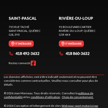
SAINT-PASCAL
RIVIÈRE-DU-LOUP
735 RUE TACHÉ
91 BOULEVARD CARTIER
SAINT-PASCAL
, QUÉBEC
RIVIÈRE-DU-LOUP
, QUÉBEC
G0L 3Y0
G5R 4X4
ITINÉRAIRE
ITINÉRAIRE
418 492-3632
418 860-3632
Restez connecté
Les données affichées sont à titre indicatif seulement et ne peuvent être
considérées comme contractuelles. Veuillez nous consulter pour plus de
détails.
© 2026 Jean Morneau. Tous droits réservés. Consultez la
politique de
confidentialité
et les
conditions d'utilisation
.
Choix de consentement.
© 2026 Conception et hébergement de sites
Web pour sport motorisé par