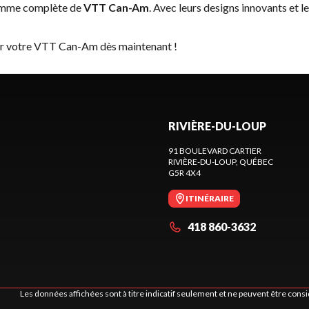
gamme complète de
VTT Can-Am
. Avec leurs designs innovants et l
ver votre VTT Can-Am dès maintenant !
RIVIÈRE-DU-LOUP
91 BOULEVARD CARTIER
RIVIÈRE-DU-LOUP
, QUÉBEC
G5R 4X4
ITINÉRAIRE
418 860-3632
Les données affichées sont à titre indicatif seulement et ne peuvent être cons