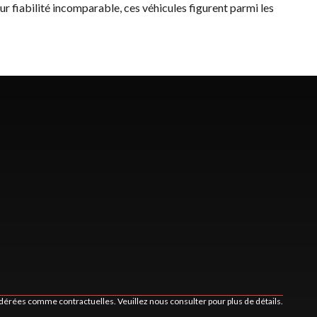
eur fiabilité incomparable, ces véhicules figurent parmi les
idérées comme contractuelles. Veuillez nous consulter pour plus de détails.