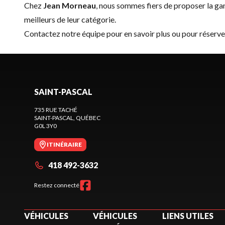
Chez
Jean Morneau
, nous sommes fiers de proposer la 
meilleurs de leur catégorie.
Contactez notre équipe
pour en savoir plus ou pour réser
SAINT-PASCAL
735 RUE TACHÉ
SAINT-PASCAL
, QUÉBEC
G0L 3Y0
ITINÉRAIRE
418 492-3632
Restez connecté
VÉHICULES
VÉHICULES
LIENS UTILES