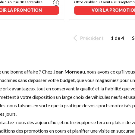
 du 1 août au 30 septembre.
Offre valable du 1 août au 30 septemb
OIR LA PROMOTION
VOIR LA PROMOTIO
Précédent
1 de 4
S
re une bonne affaire ? Chez
Jean Morneau
, nous avons ce qu’il vo
 machines sans dépasser votre budget, que vous magasiniez pour u
prix avantageux tout en conservant la qualité et la fiabilité que v
mettent à votre disposition un large choix de
véhicules neufs
et
us
les, nous faisons en sorte que la pratique de vos sports motorisés 
s jours.
tactez-nous
dès aujourd’hui, et notre équipe se fera un plaisir de
ditions des promotions en cours et planifier une visite en succursa