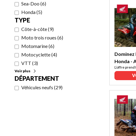
Sea-Doo
(
6
)
Honda
(
5
)
TYPE
Côte-à-côte
(
9
)
Moto trois roues
(
6
)
Motomarine
(
6
)
Dominez l
Motocyclette
(
4
)
Honda - A
VTT
(
3
)
L’offre prend 
Voir plus
V
DÉPARTEMENT
Véhicules neufs
(
29
)