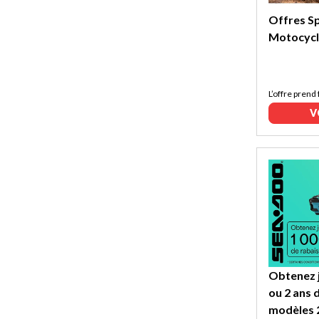
Offres Sp
Motocycl
L’offre prend 
V
Obtenez j
ou 2 ans 
modèles 