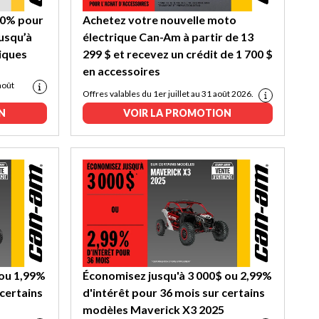
 0% pour
Achetez votre nouvelle moto
jusqu’à
électrique Can-Am à partir de 13
riques
299 $ et recevez un crédit de 1 700 $
en accessoires
août
Offres valables du 1er juillet au 31 août 2026.
N
VOIR LA PROMOTION
 ou 1,99%
Économisez jusqu'à 3 000$ ou 2,99%
 certains
d'intérêt pour 36 mois sur certains
modèles Maverick X3 2025