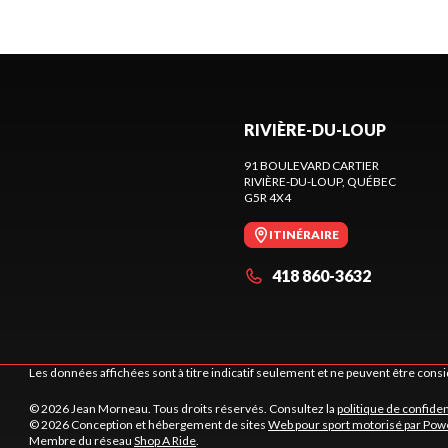
RIVIÈRE-DU-LOUP
91 BOULEVARD CARTIER
RIVIÈRE-DU-LOUP
, QUÉBEC
G5R 4X4
ITINÉRAIRE
418 860-3632
Les données affichées sont à titre indicatif seulement et ne peuvent être cons
© 2026 Jean Morneau. Tous droits réservés. Consultez la
politique de confiden
© 2026 Conception et hébergement de sites
Web pour sport motorisé par Pow
Membre du réseau
Shop A Ride
.