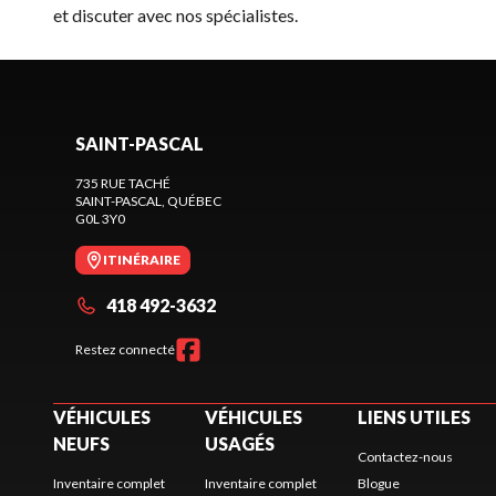
et discuter avec nos spécialistes.
SAINT-PASCAL
735 RUE TACHÉ
SAINT-PASCAL
, QUÉBEC
G0L 3Y0
ITINÉRAIRE
418 492-3632
Restez connecté
VÉHICULES
VÉHICULES
LIENS UTILES
NEUFS
USAGÉS
Contactez-nous
Inventaire complet
Inventaire complet
Blogue