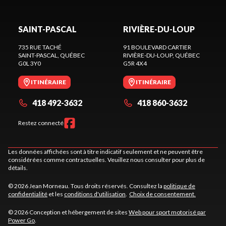
SAINT-PASCAL
RIVIÈRE-DU-LOUP
735 RUE TACHÉ
91 BOULEVARD CARTIER
SAINT-PASCAL
, QUÉBEC
RIVIÈRE-DU-LOUP
, QUÉBEC
G0L 3Y0
G5R 4X4
ITINÉRAIRE
ITINÉRAIRE
418 492-3632
418 860-3632
Restez connecté
Les données affichées sont à titre indicatif seulement et ne peuvent être
considérées comme contractuelles. Veuillez nous consulter pour plus de
détails.
© 2026 Jean Morneau. Tous droits réservés. Consultez la
politique de
confidentialité
et les
conditions d'utilisation
.
Choix de consentement.
© 2026 Conception et hébergement de sites
Web pour sport motorisé par
Power Go
.