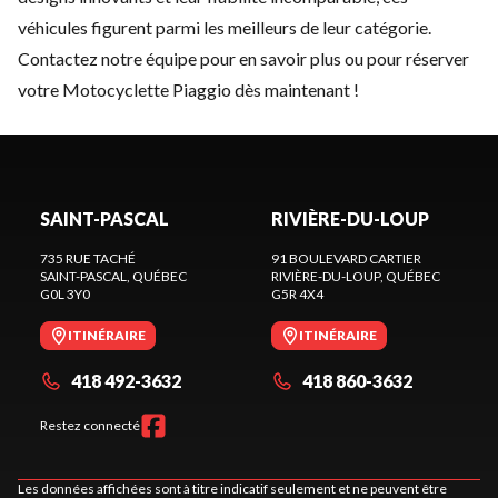
véhicules figurent parmi les meilleurs de leur catégorie.
Contactez notre équipe
pour en savoir plus ou pour réserver
votre Motocyclette Piaggio dès maintenant !
SAINT-PASCAL
RIVIÈRE-DU-LOUP
735 RUE TACHÉ
91 BOULEVARD CARTIER
SAINT-PASCAL
, QUÉBEC
RIVIÈRE-DU-LOUP
, QUÉBEC
G0L 3Y0
G5R 4X4
ITINÉRAIRE
ITINÉRAIRE
418 492-3632
418 860-3632
Restez connecté
Les données affichées sont à titre indicatif seulement et ne peuvent être